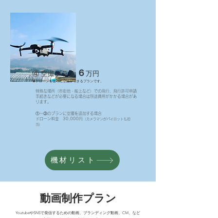
６
④ 空撮プラン
万円
★ドローンを使った空撮ができるプランです。
特殊な場所（市街地・船上など）での飛行、飛行許可申請
手続きなどが必要になる場合は別途費用がかかる場合があ
ります。
①〜③のプ
ランに空撮を追加する場合
ドローン料金 30,000
円
（カメラ
マンがパイロットも担
当）
機材リスト
動画制作プラン
YoutubeやSNSで発信するための動画、ブランディング動画、CM、など