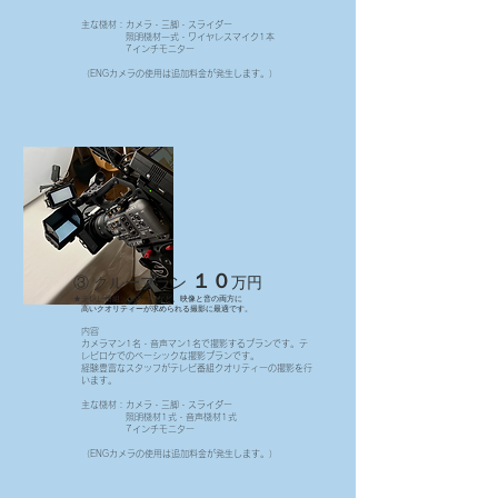
主な機材：カメラ・三脚・スライダー​
照明機材一式・ワイヤレスマイク1本
7インチモニター
（ENGカメラの使用は追加料金が発生します。）
１０
​③ クループラン
万円
★テレビ番組、CM、PVなど、映像と音の両方に
高いクオリティーが求められる撮影に最適です。
内容
​カメラマン1名・音声マン1名で撮影するプランです。テ
レビロケでのベーシックな撮影プランです。
​経験豊富なスタッフがテレビ番組クオリティーの撮影を行
います。
主な機材：カメラ・三脚・スライダー
照明機材1式・音声機材1式​
7インチモニター
（ENGカメラの使用は追加料金が発生します。）