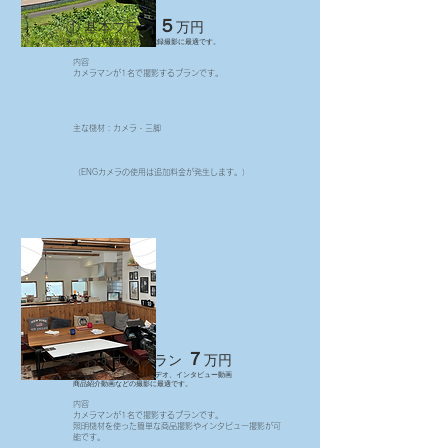
５
① 基本プラン
万円
★イベントや発表会などの記録撮影に最適です。
内容
カメラマンが1名で撮影するプランです。
​主な機材：カメラ・三脚
（ENGカメラの使用は追加料金が発生します。）
７
② おすすめプラン
万円
★Youtube、PV、イメージビデオ、インタビュー動画
商品紹介動画などの撮影に最適です。
内容
​カメラマンが1名で撮影するプランです。
照明機材を使った簡単な商品撮影やインタビュー撮影が可
能です。