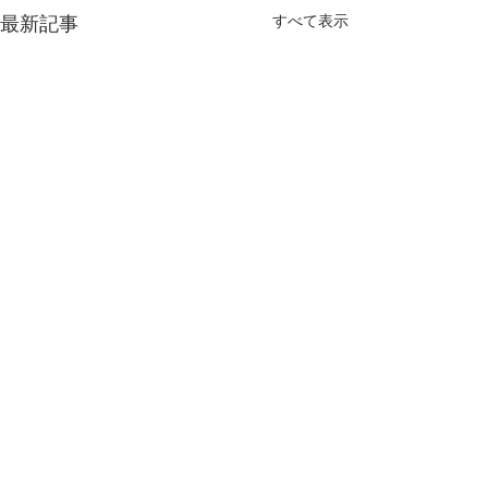
すべて表示
最新記事
Facebookアカウント作り
ました！
今後、ブログの更新は
コメント
栗っ！