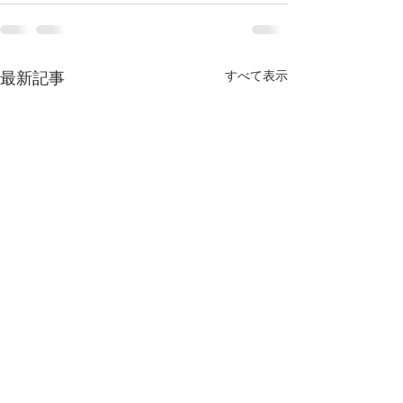
すべて表示
最新記事
インスタでロケの裏側随
Facebookア