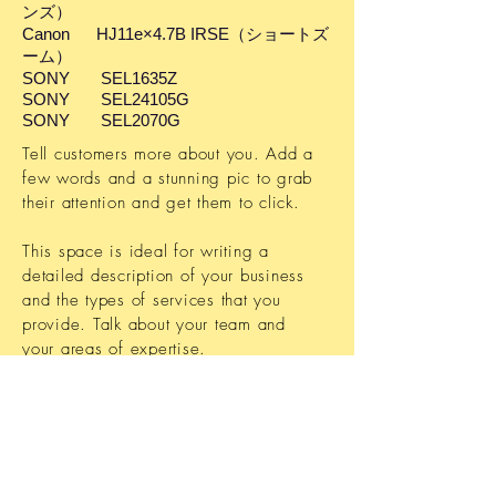
ンズ）
Canon HJ11e×4.7B IRSE（ショートズ
ーム）
SONY SEL1635Z
SONY SEL24105G
SONY SEL2070G
Tell customers more about you. Add a
few words and a stunning pic to grab
their attention and get them to click.
This space is ideal for writing a
detailed description of your business
and the types of services that you
provide. Talk about your team and
your areas of expertise.